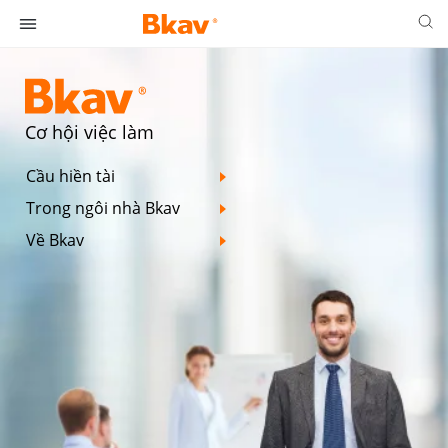
Cơ hội việc làm
Cầu hiền tài
Trong ngôi nhà Bkav
Về Bkav