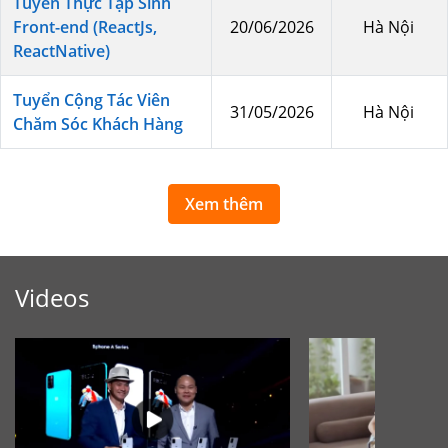
Tuyển Thực Tập Sinh
Front-end (ReactJs,
20/06/2026
Hà Nội
ReactNative)
Tuyển Cộng Tác Viên
31/05/2026
Hà Nội
Chăm Sóc Khách Hàng
Xem thêm
Videos