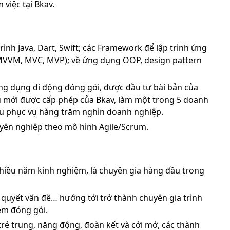
việc tại Bkav.
rình Java, Dart, Swift; các Framework để lập trình ứng
 (MVVM, MVC, MVP); về ứng dụng OOP, design pattern
ứng dụng di động đóng gói, được đầu tư bài bản của
vụ mới được cấp phép của Bkav, làm một trong 5 doanh
êu phục vụ hàng trăm nghìn doanh nghiệp.
uyên nghiệp theo mô hình Agile/Scrum.
 nhiều năm kinh nghiệm, là chuyên gia hàng đầu trong
i quyết vấn đề… hướng tới trở thành chuyên gia trình
ềm đóng gói.
trẻ trung, năng động, đoàn kết và cởi mở, các thành