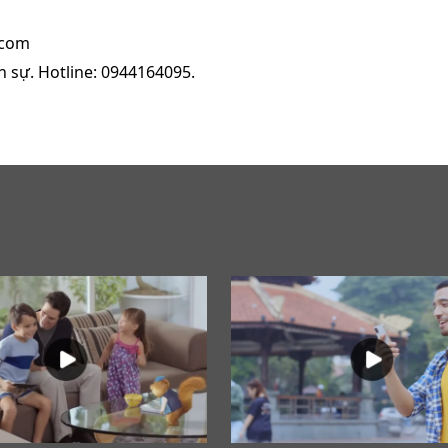
.com
n sự. Hotline: 0944164095
.