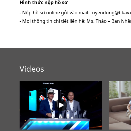
Hình thức nộp hồ sơ
- Nộp hồ sơ online gửi vào mail: tuyendung@bkav
- Mọi thông tin chi tiết liên hệ:
Ms. Thảo – Ban Nhâ
Videos