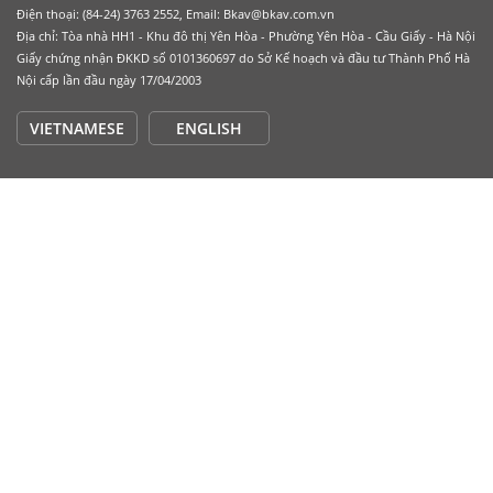
Điện thoại: (84-24) 3763 2552, Email: Bkav@bkav.com.vn
Địa chỉ: Tòa nhà HH1 - Khu đô thị Yên Hòa - Phường Yên Hòa - Cầu Giấy - Hà Nội
Giấy chứng nhận ĐKKD số 0101360697 do Sở Kế hoạch và đầu tư Thành Phố Hà
Nội cấp lần đầu ngày 17/04/2003
VIETNAMESE
ENGLISH