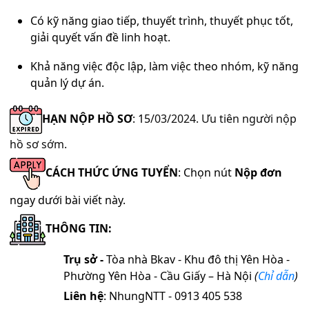
Có kỹ năng giao tiếp, thuyết trình, thuyết phục tốt,
giải quyết vấn đề linh hoạt.
Khả năng việc độc lập, làm việc theo nhóm, kỹ năng
quản lý dự án.
H
Ạ
N NỘP HỒ SƠ
: 15
/03/2024. Ưu tiên người nộp
hồ sơ sớm.
CÁCH THỨC ỨNG TUYỂN
: Chọn nút
Nộp đơn
ngay dưới bài viết này.
THÔNG TIN:
Trụ sở
-
Tòa nhà Bkav
- Khu đô thị Yên Hòa -
Phường Yên Hòa - Cầu Giấy – Hà Nội
(
Chỉ dẫn
)
Liên hệ
: NhungNTT - 0913 405 538