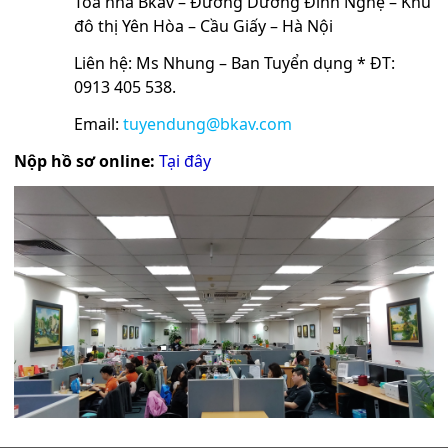
Tòa nhà Bkav – Đường Dương Đình Nghệ – Khu
đô thị Yên Hòa – Cầu Giấy – Hà Nội
Liên hệ: Ms Nhung – Ban Tuyển dụng * ĐT:
0913 405 538.
Email:
tuyendung@bkav.com
Nộp hồ sơ online:
Tại đây