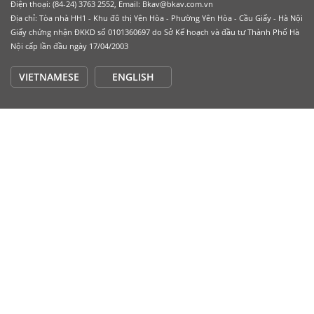
Điện thoại: (84-24) 3763 2552, Email: Bkav@bkav.com.vn
Địa chỉ: Tòa nhà HH1 - Khu đô thị Yên Hòa - Phường Yên Hòa - Cầu Giấy - Hà Nội
Giấy chứng nhận ĐKKD số 0101360697 do Sở Kế hoạch và đầu tư Thành Phố Hà
Nội cấp lần đầu ngày 17/04/2003
VIETNAMESE
ENGLISH