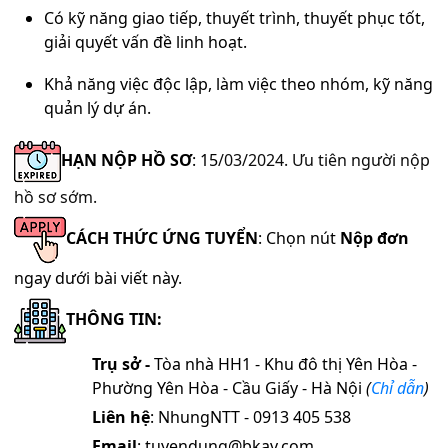
Có kỹ năng giao tiếp, thuyết trình, thuyết phục tốt,
giải quyết vấn đề linh hoạt.
Khả năng việc độc lập, làm việc theo nhóm, kỹ năng
quản lý dự án.
HẠN NỘP HỒ SƠ
: 15
/03/2024. Ưu tiên người nộp
hồ sơ sớm.
CÁCH THỨC ỨNG TUYỂN
: Chọn nút
Nộp đơn
ngay dưới bài viết này.
THÔNG TIN:
Trụ sở
-
Tòa nhà HH1
- Khu đô thị Yên Hòa -
Phường Yên Hòa - Cầu Giấy - Hà Nội
(
Chỉ dẫn
)
Liên hệ
: NhungNTT - 0913 405 538
Email
: tuyendung@bkav.com